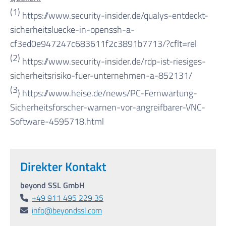
(1)
https://www.security-insider.de/qualys-entdeckt-
sicherheitsluecke-in-openssh-a-
cf3ed0e947247c683611f2c3891b7713/?cflt=rel
(2)
https://www.security-insider.de/rdp-ist-riesiges-
sicherheitsrisiko-fuer-unternehmen-a-852131/
(3
) https://www.heise.de/news/PC-Fernwartung-
Sicherheitsforscher-warnen-vor-angreifbarer-VNC-
Software-4595718.html
Direkter Kontakt
beyond SSL GmbH
+49 911 495 229 35
info@beyondssl.com